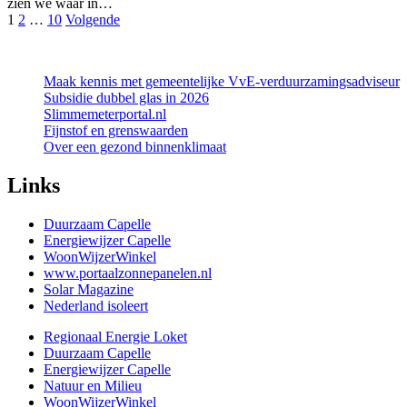
zien we waar in…
Berichten
1
2
…
10
Volgende
paginering
Maak kennis met gemeentelijke VvE-verduurzamingsadviseur
Subsidie dubbel glas in 2026
Slimmemeterportal.nl
Fijnstof en grenswaarden
Over een gezond binnenklimaat
Links
Duurzaam Capelle
Energiewijzer Capelle
WoonWijzerWinkel
www.portaalzonnepanelen.nl
Solar Magazine
Nederland isoleert
Regionaal Energie Loket
Duurzaam Capelle
Energiewijzer Capelle
Natuur en Milieu
WoonWijzerWinkel