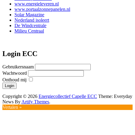
www.energieleveren.nl
www.portaalzonnepanelen.nl
Solar Magazine
Nederland isoleert
De Windcentrale
Milieu Centraal
Login ECC
Gebruikersnaam
Wachtwoord
Onthoud mij
Copyright © 2026
Energiecollectief Capelle ECC
Theme: Everyday
News By
Artify Themes
.
Vertalen »