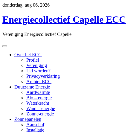
Skip
donderdag, aug 06, 2026
to
content
Energiecollectief Capelle ECC
Vereniging Energiecollectief Capelle
Over het ECC
Profiel
Vereniging
Lid worden?
Privacyverklaring
Archief ECC
Duurzame Energie
Aardwarmte
Bio – energie
Waterkracht
Wind – energie
Zonne-energie
Zonnepanelen
Aanschaf
Installatie