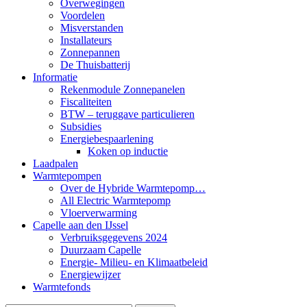
Overwegingen
Voordelen
Misverstanden
Installateurs
Zonnepannen
De Thuisbatterij
Informatie
Rekenmodule Zonnepanelen
Fiscaliteiten
BTW – teruggave particulieren
Subsidies
Energiebespaarlening
Koken op inductie
Laadpalen
Warmtepompen
Over de Hybride Warmtepomp…
All Electric Warmtepomp
Vloerverwarming
Capelle aan den IJssel
Verbruiksgegevens 2024
Duurzaam Capelle
Energie- Milieu- en Klimaatbeleid
Energiewijzer
Warmtefonds